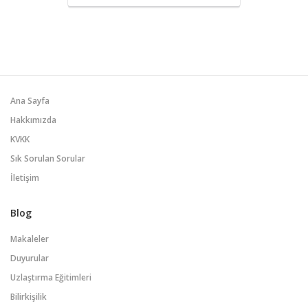
Eğitim müfredatı, finansal tablolar
ışığında işletmelerin geleceğe dönük
stratejiler belirlemesine yardımcı
olmaktadır.
Ana Sayfa
Hakkımızda
KVKK
Sık Sorulan Sorular
İletişim
Blog
Makaleler
Duyurular
Uzlaştırma Eğitimleri
Bilirkişilik