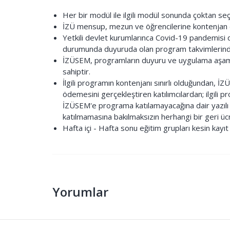
Her bir modül ile ilgili modül sonunda çoktan seç
İZÜ mensup, mezun ve öğrencilerine kontenjan d
Yetkili devlet kurumlarınca Covid-19 pandemisi d
durumunda duyuruda olan program takvimlerinde d
İZÜSEM, programların duyuru ve uygulama aşamal
sahiptir.
İlgili programın kontenjanı sınırlı olduğundan, İ
ödemesini gerçekleştiren katılımcılardan; ilgili
İZÜSEM'e programa katılamayacağına dair yazılı b
katılmamasına bakılmaksızın herhangi bir geri ü
Hafta içi - Hafta sonu eğitim grupları kesin kayı
Yorumlar