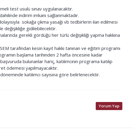
meli test usulü sınav uygulanacaktır.
ahilinde indirim imkanı sağlanmaktadır.
olayısıyla sokağa çıkma yasağı vb tedbirlerin ilan edilmesi
eğişikliğe gidilebilecektir.
arında gerekli gördüğü her türlü değişikliği yapma hakkına
ZÜSEM tarafından kesin kayıt hakkı tanınan ve eğitim programı
 programın başlama tarihinden 2 hafta öncesine kadar
aşvuruda bulunanlar hariç, katılımcının programa katılıp
cret ödemesi yapılmayacaktır.
t döneminde katılımcı sayısına göre belirlenecektir.
Yorum Yap