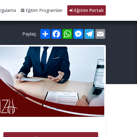
rgulama
Eğitim Programları
Eğitim Portalı
Paylaş
Facebook
WhatsApp
Messenger
Telegram
Email
Paylaş: