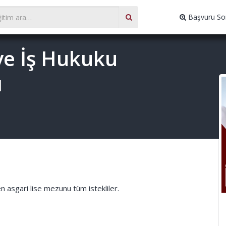
Başvuru So
ve İş Hukuku
ı
en asgari lise mezunu tüm istekliler.