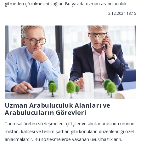
gitmeden çözülmesini sağlar. Bu yazıda uzman arabuluculuk
alanları, arabulucuların görevleri ve gerçek hayattan örnek
2.12.2024 13:15
senaryolar detaylı şekilde ele alınmaktadır.
Uzman Arabuluculuk Alanları ve
Arabulucuların Görevleri
Tarımsal üretim sözleşmeleri, çiftçiler ve alıcılar arasında ürünün
miktarı, kalitesi ve teslim şartları gibi konuların düzenlendiği özel
anlaşmalardır. Bu sözleşmelerde yaşanan uyuşmazlıkların