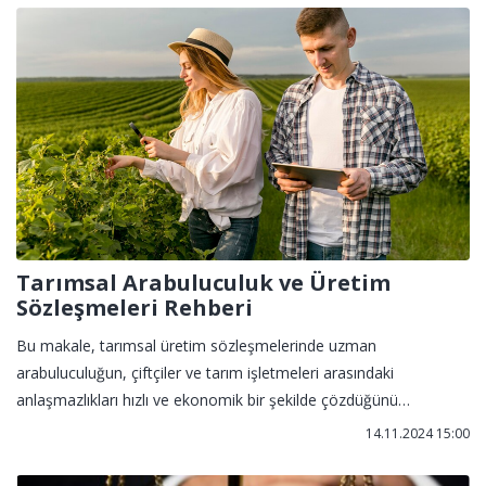
Üniversitesi Sürekli Eğitim Merkezi’ni detaylıca inceleyeceğiz.
Tarımsal Arabuluculuk ve Üretim
Sözleşmeleri Rehberi
Bu makale, tarımsal üretim sözleşmelerinde uzman
arabuluculuğun, çiftçiler ve tarım işletmeleri arasındaki
anlaşmazlıkları hızlı ve ekonomik bir şekilde çözdüğünü
vurgulamaktadır. Tarım sektörüne özgü uzmanlık gerektiren bu
14.11.2024 15:00
süreçte arabuluculuğun sağladığı faydalar ve uzman arabulucu
seçiminin önemi ele alınmaktadır.