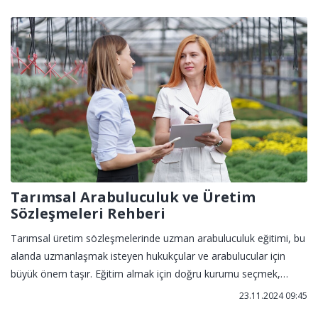
Tarımsal Arabuluculuk ve Üretim
Sözleşmeleri Rehberi
Tarımsal üretim sözleşmelerinde uzman arabuluculuk eğitimi, bu
alanda uzmanlaşmak isteyen hukukçular ve arabulucular için
büyük önem taşır. Eğitim almak için doğru kurumu seçmek,
kariyerinizde fark yaratmanızı sağlar. Bu makalede, bu eğitimi
23.11.2024 09:45
alabileceğiniz güvenilir bir adres olan İstanbul Sabahattin Zaim