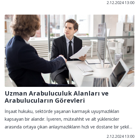
arabulucular kritik bir rol oynar. Taraflar arasında uzlaşma
2.12.2024 13:00
sağlamayı hedefleyen bu süreç, hem zaman hem de maliyet
açısından büyük avantajlar sunar.
Uzman Arabuluculuk Alanları ve
Arabulucuların Görevleri
İnşaat hukuku, sektörde yaşanan karmaşık uyuşmazlıkları
kapsayan bir alandır. İşveren, müteahhit ve alt yükleniciler
arasında ortaya çıkan anlaşmazlıkların hızlı ve dostane bir şekilde
çözümlenmesi için uzman arabulucular önemli bir rol oynar.
2.12.2024 13:00