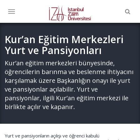
Togg
Toggle
navig
navigation
Kur’an Eğitim Merkezleri
Yurt ve Pansiyonları
Kur’an eğitim merkezleri bünyesinde,
öğrencilerin barınma ve beslenme ihtiyacını
karşılamak üzere Başkanlığın onayı ile yurt
ve pansiyonlar açılabilir. Yurt ve
pansiyonlar, ilgili Kur’an eğitim merkezi ile
birlikte açılır ve kapanır.
Yurt ve pansiyonların açılışı ve öğrenci kabulü