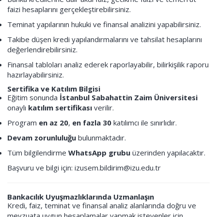
faizi hesaplarını gerçekleştirebilirsiniz.
Teminat yapılarının hukuki ve finansal analizini yapabilirsiniz.
Takibe düşen kredi yapılandırmalarını ve tahsilat hesaplarını
değerlendirebilirsiniz.
Finansal tabloları analiz ederek raporlayabilir, bilirkişilik raporu
hazırlayabilirsiniz.
Sertifika ve Katılım Bilgisi
Eğitim sonunda
İstanbul Sabahattin Zaim Üniversitesi
onaylı
katılım sertifikası
verilir.
Program
en az 20
,
en fazla 30
katılımcı ile sınırlıdır.
Devam zorunluluğu
bulunmaktadır.
Tüm bilgilendirme
WhatsApp grubu
üzerinden yapılacaktır.
Başvuru ve bilgi için:
izusem.bildirim@izu.edu.tr
Bankacılık Uyuşmazlıklarında Uzmanlaşın
Kredi, faiz, teminat ve finansal analiz alanlarında doğru ve
mevzuata uygun hesaplamalar yapmak isteyenler için