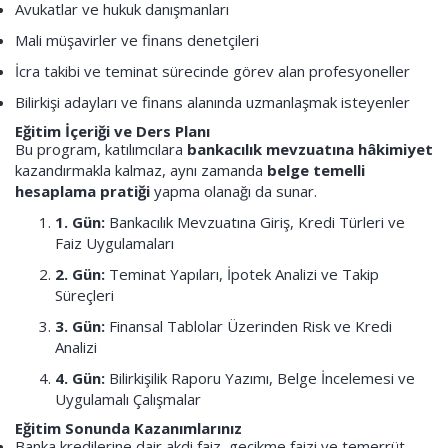
Avukatlar ve hukuk danışmanları
Mali müşavirler ve finans denetçileri
İcra takibi ve teminat sürecinde görev alan profesyoneller
Bilirkişi adayları ve finans alanında uzmanlaşmak isteyenler
Eğitim İçeriği ve Ders Planı
Bu program, katılımcılara
bankacılık mevzuatına hâkimiyet
kazandırmakla kalmaz, aynı zamanda
belge temelli
hesaplama pratiği
yapma olanağı da sunar.
1. Gün:
Bankacılık Mevzuatına Giriş, Kredi Türleri ve
Faiz Uygulamaları
2. Gün:
Teminat Yapıları, İpotek Analizi ve Takip
Süreçleri
3. Gün:
Finansal Tablolar Üzerinden Risk ve Kredi
Analizi
4. Gün:
Bilirkişilik Raporu Yazımı, Belge İncelemesi ve
Uygulamalı Çalışmalar
Eğitim Sonunda Kazanımlarınız
Banka kredilerine dair akdi faiz, gecikme faizi ve temerrüt