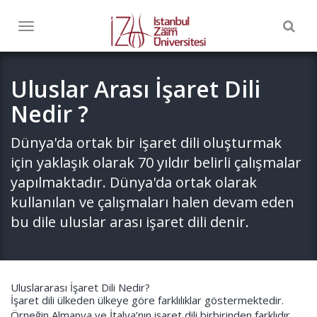
Togg
Toggle
navig
navigation
Uluslar Arası İşaret Dili
Nedir ?
Dünya'da ortak bir işaret dili oluşturmak
için yaklaşık olarak 70 yıldır belirli çalışmalar
yapılmaktadır. Dünya'da ortak olarak
kullanılan ve çalışmaları halen devam eden
bu dile uluslar arası işaret dili denir.
Uluslararası İşaret Dili Nedir?
İşaret dili ülkeden ülkeye göre farklılıklar göstermektedir.
Örneğin Almanya ve İtalya’nın işaret dili birbirinden farklıdır.