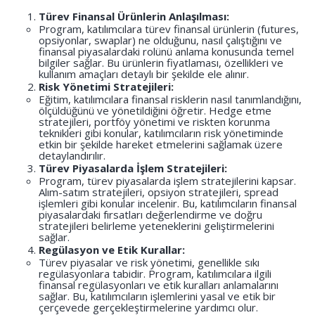
Türev Finansal Ürünlerin Anlaşılması:
Program, katılımcılara türev finansal ürünlerin (futures,
opsiyonlar, swaplar) ne olduğunu, nasıl çalıştığını ve
finansal piyasalardaki rolünü anlama konusunda temel
bilgiler sağlar. Bu ürünlerin fiyatlaması, özellikleri ve
kullanım amaçları detaylı bir şekilde ele alınır.
Risk Yönetimi Stratejileri:
Eğitim, katılımcılara finansal risklerin nasıl tanımlandığını,
ölçüldüğünü ve yönetildiğini öğretir. Hedge etme
stratejileri, portföy yönetimi ve riskten korunma
teknikleri gibi konular, katılımcıların risk yönetiminde
etkin bir şekilde hareket etmelerini sağlamak üzere
detaylandırılır.
Türev Piyasalarda İşlem Stratejileri:
Program, türev piyasalarda işlem stratejilerini kapsar.
Alım-satım stratejileri, opsiyon stratejileri, spread
işlemleri gibi konular incelenir. Bu, katılımcıların finansal
piyasalardaki fırsatları değerlendirme ve doğru
stratejileri belirleme yeteneklerini geliştirmelerini
sağlar.
Regülasyon ve Etik Kurallar:
Türev piyasalar ve risk yönetimi, genellikle sıkı
regülasyonlara tabidir. Program, katılımcılara ilgili
finansal regülasyonları ve etik kuralları anlamalarını
sağlar. Bu, katılımcıların işlemlerini yasal ve etik bir
çerçevede gerçekleştirmelerine yardımcı olur.