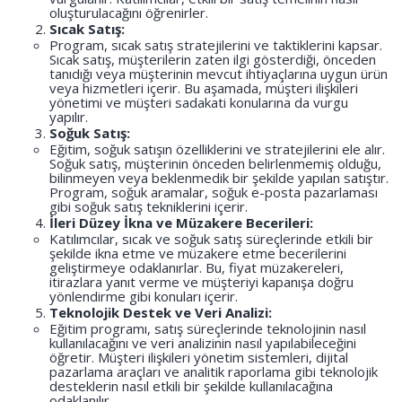
oluşturulacağını öğrenirler.
Sıcak Satış:
Program, sıcak satış stratejilerini ve taktiklerini kapsar.
Sıcak satış, müşterilerin zaten ilgi gösterdiği, önceden
tanıdığı veya müşterinin mevcut ihtiyaçlarına uygun ürün
veya hizmetleri içerir. Bu aşamada, müşteri ilişkileri
yönetimi ve müşteri sadakati konularına da vurgu
yapılır.
Soğuk Satış:
Eğitim, soğuk satışın özelliklerini ve stratejilerini ele alır.
Soğuk satış, müşterinin önceden belirlenmemiş olduğu,
bilinmeyen veya beklenmedik bir şekilde yapılan satıştır.
Program, soğuk aramalar, soğuk e-posta pazarlaması
gibi soğuk satış tekniklerini içerir.
İleri Düzey İkna ve Müzakere Becerileri:
Katılımcılar, sıcak ve soğuk satış süreçlerinde etkili bir
şekilde ikna etme ve müzakere etme becerilerini
geliştirmeye odaklanırlar. Bu, fiyat müzakereleri,
itirazlara yanıt verme ve müşteriyi kapanışa doğru
yönlendirme gibi konuları içerir.
Teknolojik Destek ve Veri Analizi:
Eğitim programı, satış süreçlerinde teknolojinin nasıl
kullanılacağını ve veri analizinin nasıl yapılabileceğini
öğretir. Müşteri ilişkileri yönetim sistemleri, dijital
pazarlama araçları ve analitik raporlama gibi teknolojik
desteklerin nasıl etkili bir şekilde kullanılacağına
odaklanılır.