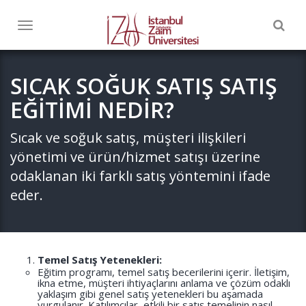
Togg
Toggle
navig
navigation
SICAK SOĞUK SATIŞ SATIŞ
EĞİTİMİ NEDİR?
Sıcak ve soğuk satış, müşteri ilişkileri
yönetimi ve ürün/hizmet satışı üzerine
odaklanan iki farklı satış yöntemini ifade
eder.
Temel Satış Yetenekleri:
Eğitim programı, temel satış becerilerini içerir. İletişim,
ikna etme, müşteri ihtiyaçlarını anlama ve çözüm odaklı
yaklaşım gibi genel satış yetenekleri bu aşamada
vurgulanır. Katılımcılar, etkili bir satış temelinin nasıl