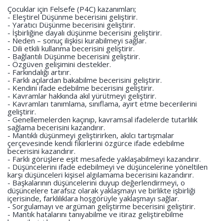
Çocuklar için Felsefe (P4C) kazanımları;
- Eleştirel Düşünme becerisini geliştirir.
- Yaratıcı Düşünme becerisini geliştirir.
- İşbirliğine dayalı düşünme becerisini geliştirir.
- Neden – sonuç ilişkisi kurabilmeyi sağlar.
- Dili etkili kullanma becerisini geliştirir.
- Bağlantılı Düşünme becerisini geliştirir.
- Özgüven gelişimini destekler.
- Farkındalığı artırır.
- Farklı açılardan bakabilme becerisini geliştirir.
- Kendini ifade edebilme becerisini geliştirir.
- Kavramlar hakkında akıl yürütmeyi geliştirir.
- Kavramları tanımlama, sınıflama, ayırt etme becerilerini
geliştirir.
- Genellemelerden kaçınıp, kavramsal ifadelerde tutarlılık
sağlama becerisini kazandırır.
- Mantıklı düşünmeyi geliştirirken, akılcı tartışmalar
çerçevesinde kendi fikirlerini özgürce ifade edebilme
becerisini kazandırır.
- Farklı görüşlere eşit mesafede yaklaşabilmeyi kazandırır.
- Düşüncelerini ifade edebilmeyi ve düşüncelerine yöneltilen
karşı düşünceleri kişisel algılamama becerisini kazandırır.
- Başkalarının düşüncelerini duyup değerlendirmeyi, o
düşüncelere tarafsız olarak yaklaşmayı ve birlikte işbirliği
içerisinde, farklılıklara hoşgörüyle yaklaşmayı sağlar.
- Sorgulamayı ve argüman geliştirme becerisini geliştirir.
- Mantık hatalarını tanıyabilme ve itiraz geliştirebilme