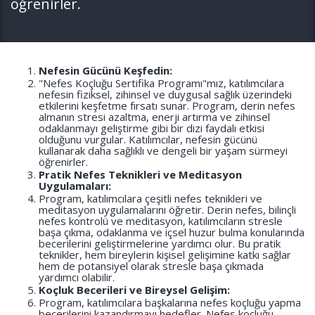
öğrenirler.
Nefesin Gücünü Keşfedin:
"Nefes Koçluğu Sertifika Programı"mız, katılımcılara
nefesin fiziksel, zihinsel ve duygusal sağlık üzerindeki
etkilerini keşfetme fırsatı sunar. Program, derin nefes
almanın stresi azaltma, enerji artırma ve zihinsel
odaklanmayı geliştirme gibi bir dizi faydalı etkisi
olduğunu vurgular. Katılımcılar, nefesin gücünü
kullanarak daha sağlıklı ve dengeli bir yaşam sürmeyi
öğrenirler.
Pratik Nefes Teknikleri ve Meditasyon
Uygulamaları:
Program, katılımcılara çeşitli nefes teknikleri ve
meditasyon uygulamalarını öğretir. Derin nefes, bilinçli
nefes kontrolü ve meditasyon, katılımcıların stresle
başa çıkma, odaklanma ve içsel huzur bulma konularında
becerilerini geliştirmelerine yardımcı olur. Bu pratik
teknikler, hem bireylerin kişisel gelişimine katkı sağlar
hem de potansiyel olarak stresle başa çıkmada
yardımcı olabilir.
Koçluk Becerileri ve Bireysel Gelişim:
Program, katılımcılara başkalarına nefes koçluğu yapma
becerilerini kazandırmayı hedefler. Nefes koçluğu,