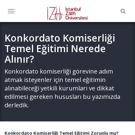
Togg
Toggle
navig
navigation
Konkordato Komiserliği
Temel Eğitimi Nerede
Alınır?
Konkordato komiserliği görevine adım
atmak isteyenler için temel eğitimin
alınabileceği yetkili kurumları ve dikkat
edilmesi gereken hususları bu yazımızda
derledik.
Konkordato Komiserliği Temel Eğitimi Zorunlu mu?