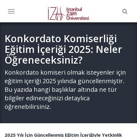
Togg
Toggle
navig
navigation
Konkordato Komiserliği
Eğitim İçeriği 2025: Neler
Öğreneceksiniz?
Konkordato komiseri olmak isteyenler için
eğitim içeriği 2025 yılında güncellenmiştir.
Bu yazıda hangi başlıklar altında ne tür
bilgiler edineceğinizi detaylıca
öğrenebilirsiniz.
2025 Yılı İçin Güncellenmiş Eğitim İçeriğiyle Yetkinlik