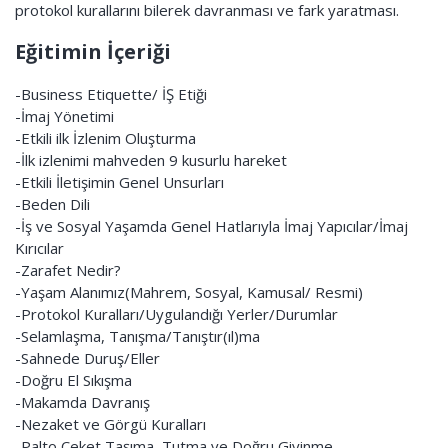
protokol kurallarını bilerek davranması ve fark yaratması.
Eğitimin İçeriği
-Business Etiquette/ İŞ Etiği
-İmaj Yönetimi
-Etkili ilk İzlenim Oluşturma
-İlk izlenimi mahveden 9 kusurlu hareket
-Etkili İletişimin Genel Unsurları
-Beden Dili
-İş ve Sosyal Yaşamda Genel Hatlarıyla İmaj Yapıcılar/İmaj
Kırıcılar
-Zarafet Nedir?
-Yaşam Alanımız(Mahrem, Sosyal, Kamusal/ Resmi)
-Protokol Kuralları/Uygulandığı Yerler/Durumlar
-Selamlaşma, Tanışma/Tanıştır(ıl)ma
-Sahnede Duruş/Eller
-Doğru El Sıkışma
-Makamda Davranış
-Nezaket ve Görgü Kuralları
-Palto Ceket Taşıma, Tutma ve Doğru Giyinme