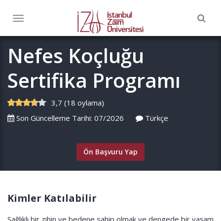
Togg
Toggle
navig
navigation
Nefes Koçluğu
Sertifika Programı
3,7 (18 oylama)
Son Güncelleme Tarihi: 07/2026
Türkçe
Ön Başvuru Yap
Kimler Katılabilir
Sağlıklı bir zihin ve bedene sahip olmak ve dengede bir yaşam