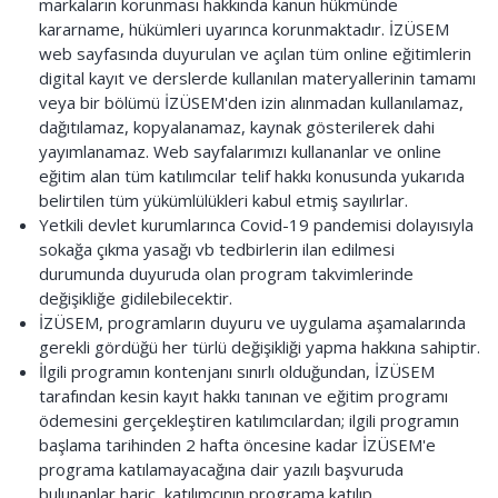
markaların korunması hakkında kanun hükmünde
kararname, hükümleri uyarınca korunmaktadır. İZÜSEM
web sayfasında duyurulan ve açılan tüm online eğitimlerin
digital kayıt ve derslerde kullanılan materyallerinin tamamı
veya bir bölümü İZÜSEM'den izin alınmadan kullanılamaz,
dağıtılamaz, kopyalanamaz, kaynak gösterilerek dahi
yayımlanamaz. Web sayfalarımızı kullananlar ve online
eğitim alan tüm katılımcılar telif hakkı konusunda yukarıda
belirtilen tüm yükümlülükleri kabul etmiş sayılırlar.
Yetkili devlet kurumlarınca Covid-19 pandemisi dolayısıyla
sokağa çıkma yasağı vb tedbirlerin ilan edilmesi
durumunda duyuruda olan program takvimlerinde
değişikliğe gidilebilecektir.
İZÜSEM, programların duyuru ve uygulama aşamalarında
gerekli gördüğü her türlü değişikliği yapma hakkına sahiptir.
İlgili programın kontenjanı sınırlı olduğundan, İZÜSEM
tarafından kesin kayıt hakkı tanınan ve eğitim programı
ödemesini gerçekleştiren katılımcılardan; ilgili programın
başlama tarihinden 2 hafta öncesine kadar İZÜSEM'e
programa katılamayacağına dair yazılı başvuruda
bulunanlar hariç, katılımcının programa katılıp