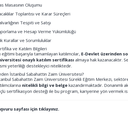
las Masasının Oluşumu
acaklılar Toplantısı ve Karar Süreçleri
lvarlığının Tespiti ve Satışı
porlama ve Hesap Verme Yükümlülüğü
ik Kurallar ve Sorumluluklar
rtifika ve Katılım Bilgileri
 eğitimi başarıyla tamamlayan katılımcılar,
E-Devlet üzerinden so
iversitesi onaylı katılım sertifikası
almaya hak kazanacaktır. Ser
smi yeterliliği destekleyici niteliktedir.
den İstanbul Sabahattin Zaim Üniversitesi?
tanbul Sabahattin Zaim Üniversitesi Sürekli Eğitim Merkezi, sektöre
tılımcılarına
nitelikli bilgi ve belge
kazandırmaktadır. Donanımlı ak
çlü sertifikasyon desteği ile bu program, kariyerine yön vermek iste
şvuru sayfası için tıklayınız.