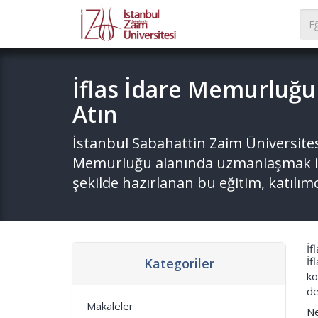
İflas İdare Memurluğu
Atın
İstanbul Sabahattin Zaim Üniversites
Memurluğu alanında uzmanlaşmak ist
şekilde hazırlanan bu eğitim, katılım
İf
İf
Kategoriler
ko
de
Makaleler
Ne