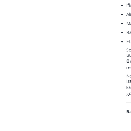
İf
Al
Ma
Ra
Et
Se
Bu
Ün
re
Ne
İs
ka
gü
Ba