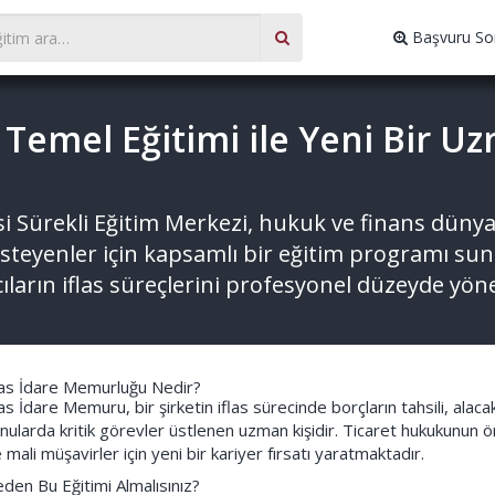
Başvuru So
 Temel Eğitimi ile Yeni Bir U
i Sürekli Eğitim Merkezi, hukuk ve finans dünyas
eyenler için kapsamlı bir eğitim programı su
cıların iflas süreçlerini profesyonel düzeyde yön
las İdare Memurluğu Nedir?
las İdare Memuru, bir şirketin iflas sürecinde borçların tahsili, alaca
nularda kritik görevler üstlenen uzman kişidir. Ticaret hukukunun 
 mali müşavirler için yeni bir kariyer fırsatı yaratmaktadır.
den Bu Eğitimi Almalısınız?