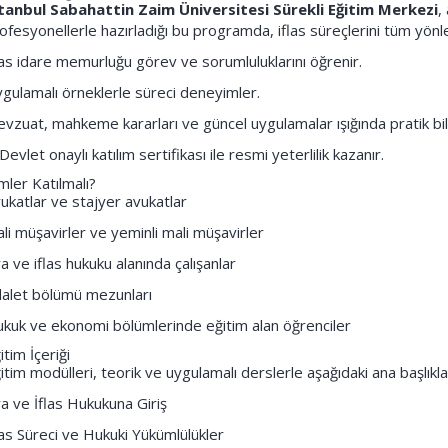
tanbul Sabahattin Zaim Üniversitesi Sürekli Eğitim Merkezi
,
ofesyonellerle hazırladığı bu programda, iflas süreçlerini tüm yönleri
las idare memurluğu görev ve sorumluluklarını öğrenir.
gulamalı örneklerle süreci deneyimler.
vzuat, mahkeme kararları ve güncel uygulamalar ışığında pratik bilg
Devlet onaylı katılım sertifikası ile resmi yeterlilik kazanır.
mler Katılmalı?
ukatlar ve stajyer avukatlar
li müşavirler ve yeminli mali müşavirler
ra ve iflas hukuku alanında çalışanlar
alet bölümü mezunları
kuk ve ekonomi bölümlerinde eğitim alan öğrenciler
itim İçeriği
itim modülleri, teorik ve uygulamalı derslerle aşağıdaki ana başlıkla
ra ve İflas Hukukuna Giriş
las Süreci ve Hukuki Yükümlülükler