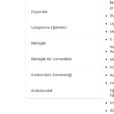
İs
pr
Duyurular
İf
Uy
Uzlaştırma Eğitimleri
Me
E-
Bilirkişilik
Ki
Av
Bilirkişilik Alt Uzmanlıklar
Ma
İc
Konkordato Komiserliği
Ad
Hu
Eğ
Arabuluculuk
Eğ
İc
İf