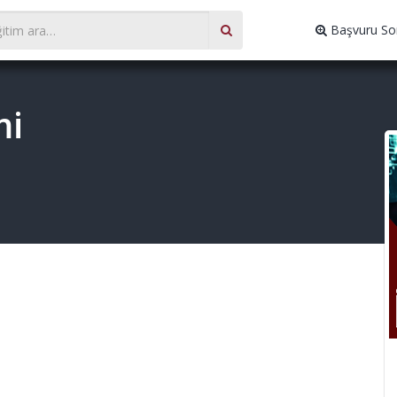
Başvuru So
mi