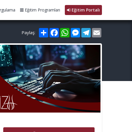
rgulama
Eğitim Programları
Eğitim Portalı
Paylaş
Facebook
WhatsApp
Messenger
Telegram
Email
Paylaş: