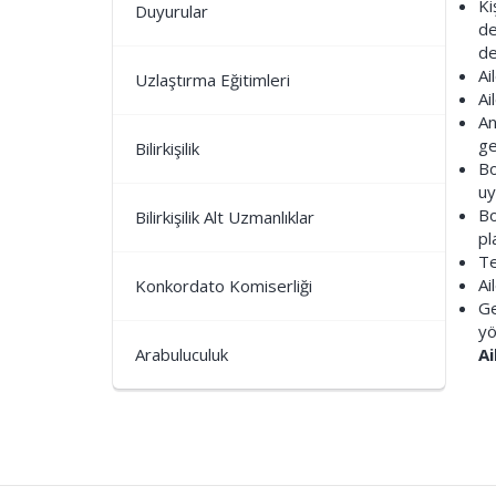
Ki
Duyurular
de
de
Ai
Uzlaştırma Eğitimleri
Ai
An
ge
Bilirkişilik
Bo
uy
Bo
Bilirkişilik Alt Uzmanlıklar
pl
Te
Ai
Konkordato Komiserliği
Ge
yö
Arabuluculuk
Ai