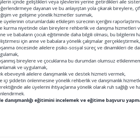
şilerin içinde geliştikleri veya işlevlerini yerine getirdikleri aile sis
ğerlendirmeye dayanan ve bu anlayıştan yola çıkarak bireylere, çi
ğişim ve gelişime yönelik hizmetler sunmak,
le üyelerinin oturumlardaki etkileşim sürecinin içeriğini raporlaştırm
le kurma niyetinde olan bireylere rehberlik ve danışma hizmetleri
ne ve babaların çocuk eğitiminde daha bilgili olması, bu bilgilerini h
liştirmesi için anne ve babalara yönelik çalışmalar gerçekleştirmek,
şanma öncesinde ailelere psiko-sosyal süreç ve dinamikleri de dah
gulamak,
şanmış bireylere ve çocuklarına bu durumdan olumsuz etkilenmem
anlamak ve uygulamak,
k ebeveynli ailelere danışmanlık ve destek hizmeti vermek,
le içi şiddetin önlenmesine yönelik rehberlik ve danışmanlık hizmetl
rektiğinde aile üyelerini ihtiyaçlarına yönelik olarak ruh sağlığı ve 
nlendirmek.
le danışmanlığı eğitimini incelemek ve eğitime başvuru yapmak