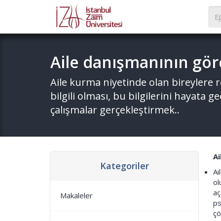
Aile danışmanının göre
Aile kurma niyetinde olan bireylere
bilgili olması, bu bilgilerini hayata g
çalışmalar gerçekleştirmek..
Ai
Kategoriler
Ai
ol
aç
Makaleler
ps
çö