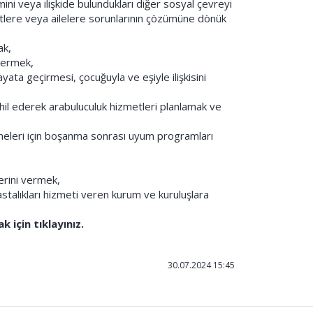
temini veya ilişkide bulundukları diğer sosyal çevreyi
ftlere veya ailelere sorunlarının çözümüne dönük
ak,
 vermek,
ayata geçirmesi, çocuğuyla ve eşiyle ilişkisini
il ederek arabuluculuk hizmetleri planlamak ve
eleri için boşanma sonrası uyum programları
erini vermek,
hastalıkları hizmeti veren kurum ve kuruluşlara
 için tıklayınız.
30.07.2024 15:45