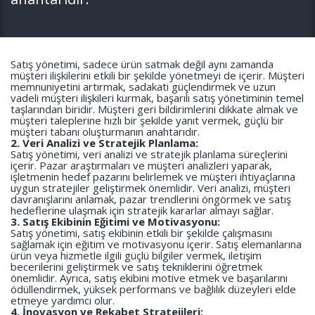
Satış yönetimi, sadece ürün satmak değil aynı zamanda
müşteri ilişkilerini etkili bir şekilde yönetmeyi de içerir. Müşteri
memnuniyetini artırmak, sadakati güçlendirmek ve uzun
vadeli müşteri ilişkileri kurmak, başarılı satış yönetiminin temel
taşlarından biridir. Müşteri geri bildirimlerini dikkate almak ve
müşteri taleplerine hızlı bir şekilde yanıt vermek, güçlü bir
müşteri tabanı oluşturmanın anahtarıdır.
2. Veri Analizi ve Stratejik Planlama:
Satış yönetimi, veri analizi ve stratejik planlama süreçlerini
içerir. Pazar araştırmaları ve müşteri analizleri yaparak,
işletmenin hedef pazarını belirlemek ve müşteri ihtiyaçlarına
uygun stratejiler geliştirmek önemlidir. Veri analizi, müşteri
davranışlarını anlamak, pazar trendlerini öngörmek ve satış
hedeflerine ulaşmak için stratejik kararlar almayı sağlar.
3. Satış Ekibinin Eğitimi ve Motivasyonu:
Satış yönetimi, satış ekibinin etkili bir şekilde çalışmasını
sağlamak için eğitim ve motivasyonu içerir. Satış elemanlarına
ürün veya hizmetle ilgili güçlü bilgiler vermek, iletişim
becerilerini geliştirmek ve satış tekniklerini öğretmek
önemlidir. Ayrıca, satış ekibini motive etmek ve başarılarını
ödüllendirmek, yüksek performans ve bağlılık düzeyleri elde
etmeye yardımcı olur.
4. İnovasyon ve Rekabet Stratejileri: