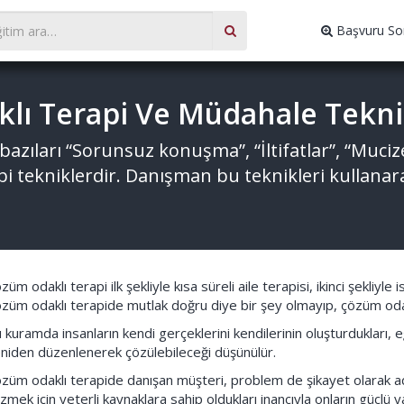
Başvuru So
klı Terapi Ve Müdahale Teknik
zıları “Sorunsuz konuşma”, “İltifatlar”, “Mucize
gibi tekniklerdir. Danışman bu teknikleri kullan
züm odaklı terapi ilk şekliyle kısa süreli aile terapisi, ikinci şekliyle 
züm odaklı terapide mutlak doğru diye bir şey olmayıp, çözüm odakl
 kuramda insanların kendi gerçeklerini kendilerinin oluşturdukları, 
niden düzenlenerek çözülebileceği düşünülür.
züm odaklı terapide danışan müşteri, problem de şikayet olarak adlan
zmek için yeterli kaynaklara sahip oldukları inancıyla onların güçlü 