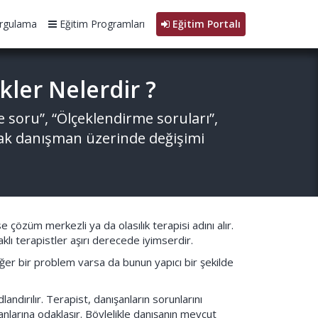
rgulama
Eğitim Programları
Eğitim Portalı
ler Nelerdir ?
 soru”, “Ölçeklendirme soruları”,
arak danışman üzerinde değişimi
ise çözüm merkezli ya da olasılık terapisi adını alır.
ı terapistler aşırı derecede iyimserdir.
eğer bir problem varsa da bunun yapıcı bir şekilde
dırılır. Terapist, danışanların sorunlarını
yanlarına odaklaşır. Böylelikle danışanın mevcut