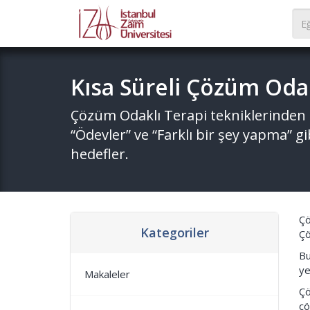
Kısa Süreli Çözüm Oda
Çözüm Odaklı Terapi tekniklerinden ba
“Ödevler” ve “Farklı bir şey yapma” 
hedefler.
Çö
Kategoriler
Çö
Bu
ye
Makaleler
Çö
çö