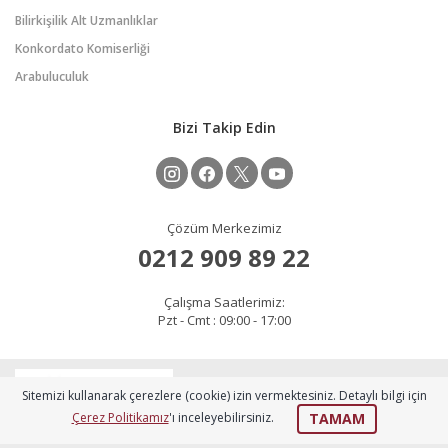
Bilirkişilik Alt Uzmanlıklar
Konkordato Komiserliği
Arabuluculuk
Bizi Takip Edin
Çözüm Merkezimiz
0212 909 89 22
Çalışma Saatlerimiz:
Pzt - Cmt : 09:00 - 17:00
2026 © Copyright
Sitemizi kullanarak çerezlere (cookie) izin vermektesiniz. Detaylı bilgi için
izusem.izu.edu.tr
TAMAM
Çerez Politikamız
'ı inceleyebilirsiniz.