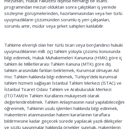
mezunları, Hukuk Fakültesi dışında herhangi bir lisans
programından mezun olduktan sonra çalıştıkları iş yerinde
sözleşme görüşmelerinden, hazırlanmasından veya her türlü
uyuşmazlıkların çözümünden sorumlu iş yeri çalışanları,
sorumlu amir, müdür veya şirket sahipleri katılabilir.
Tahkime elverişli olan her türlü ticari veya borçlandırıcı hukuki
uyuşmazlıklarının milli (iç) tahkim yoluyla çözümü konusunda
bilgi edinmek, Hukuk Muhakemeleri Kanununa (HMK) göre iç
tahkim ile Milletlerarası Tahkim Kanuna (MTK) göre dış
tahkim arasındaki farkları belirlemek, Kurumsal olmayan Ad
Hoc Tahkim hakkında bilgi edinmek, Türkiye’deki kurumsal
tahkim hizmeti sağlayan İstanbul Tahkim Merkezi (İSTAC) ve
İstanbul Ticaret Odası Tahkim ve Arabuluculuk Merkezi
(İTOTAM)’ın Tahkim Kurallarını mukayeseli olarak
değerlendirebilmek. Tahkim Anlaşmasının nasıl yapılabileceğini
öğrenmek, Tahkimin usulü işlemleri hakkında bilgi edinmek,
Hakemlerin atanmasından hakem kararlarının taraflara
bildirmesine kadar geçecek sürede yapılacak yazılı dilekçeler
ve sözlü savunmalar hakkında örnekler sunmak, Hakemlerin