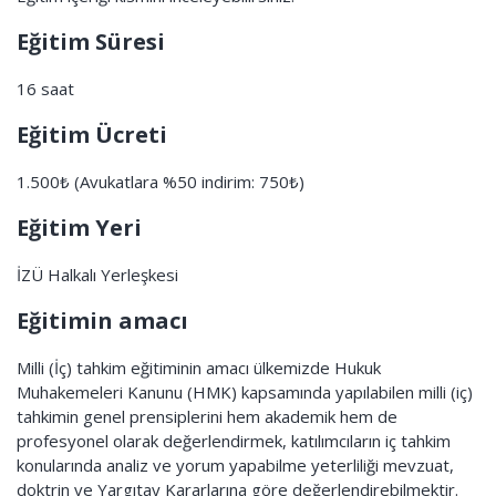
Eğitim Süresi
16 saat
Eğitim Ücreti
1.500₺ (Avukatlara %50 indirim: 750₺)
Eğitim Yeri
İZÜ Halkalı Yerleşkesi
Eğitimin amacı
Milli (İç) tahkim eğitiminin amacı ülkemizde Hukuk
Muhakemeleri Kanunu (HMK) kapsamında yapılabilen milli (iç)
tahkimin genel prensiplerini hem akademik hem de
profesyonel olarak değerlendirmek, katılımcıların iç tahkim
konularında analiz ve yorum yapabilme yeterliliği mevzuat,
doktrin ve Yargıtay Kararlarına göre değerlendirebilmektir.