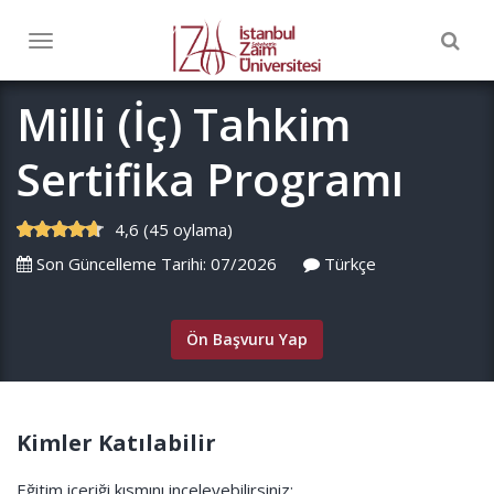
Togg
Toggle
navig
navigation
Milli (İç) Tahkim
Sertifika Programı
4,6 (45 oylama)
Son Güncelleme Tarihi: 07/2026
Türkçe
Ön Başvuru Yap
Kimler Katılabilir
Eğitim içeriği kısmını inceleyebilirsiniz: