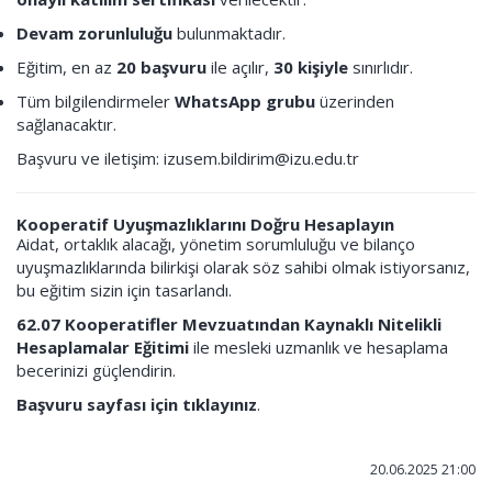
Devam zorunluluğu
bulunmaktadır.
Eğitim, en az
20 başvuru
ile açılır,
30 kişiyle
sınırlıdır.
Tüm bilgilendirmeler
WhatsApp grubu
üzerinden
sağlanacaktır.
Başvuru ve iletişim:
izusem.bildirim@izu.edu.tr
Kooperatif Uyuşmazlıklarını Doğru Hesaplayın
Aidat, ortaklık alacağı, yönetim sorumluluğu ve bilanço
uyuşmazlıklarında bilirkişi olarak söz sahibi olmak istiyorsanız,
bu eğitim sizin için tasarlandı.
62.07 Kooperatifler Mevzuatından Kaynaklı Nitelikli
Hesaplamalar Eğitimi
ile mesleki uzmanlık ve hesaplama
becerinizi güçlendirin.
Başvuru sayfası için tıklayınız
.
20.06.2025 21:00