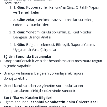
Ders Planı:
1. Gün:
Kooperatifler Kanunu’na Giriş, Ortaklık Yapısı
ve Temel İlkeler
2. Gün:
Aidat, Gecikme Faizi ve Tahsilat Süreçleri,
Ödeme Yükümlülükleri
3. Gün:
Yönetim Kurulu Sorumluluğu, Gelir-Gider
Dengesi, Bilanço Analizi
4. Gün:
Belge İncelemesi, Bilirkişilik Raporu Yazımı,
Uygulamalı Vaka Çalışmaları
Eğitim Sonunda Kazanımlar
Kooperatif ortaklık ve aidat hesaplamalarını mevzuata uygun
biçimde yapabilir,
Bilanço ve finansal belgeleri yorumlayarak rapora
dönüştürebilir,
Genel kurul kararları ve yönetim sorumluluklarının
hesaplamalarını bilirkişilik düzeyinde sunabilir.
Sertifika ve Katılım Bilgileri
Eğitim sonunda
İstanbul Sabahattin Zaim Üniversitesi
onaylı katılım sertifikası
verilecektir.